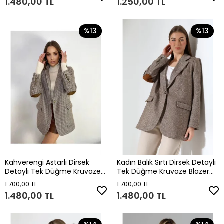
1.480,00 TL
1.250,00 TL
%13
%13
Kahverengi Astarlı Dirsek
Kadın Balık Sırtı Dirsek Detaylı
Detaylı Tek Düğme Kruvaze
Tek Düğme Kruvaze Blazer
Blazer Ceket
Ceket
1.700,00 TL
1.700,00 TL
1.480,00 TL
1.480,00 TL