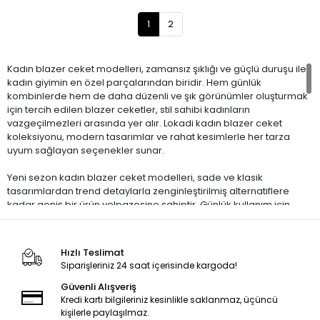
1
2
Kadın blazer ceket modelleri, zamansız şıklığı ve güçlü duruşu ile
kadın giyimin en özel parçalarından biridir. Hem günlük
kombinlerde hem de daha düzenli ve şık görünümler oluşturmak
için tercih edilen blazer ceketler, stil sahibi kadınların
vazgeçilmezleri arasında yer alır. Lokadi kadın blazer ceket
koleksiyonu, modern tasarımlar ve rahat kesimlerle her tarza
uyum sağlayan seçenekler sunar.
Yeni sezon kadın blazer ceket modelleri, sade ve klasik
tasarımlardan trend detaylarla zenginleştirilmiş alternatiflere
kadar geniş bir ürün yelpazesine sahiptir. Günlük kullanım için
daha rahat kalıplara sahip blazer ceketler, şehir stiline modern bir
dokunuş katar. Daha yapılandırılmış ve şık kesimler ise iş
kombinleri ve özel günler için ideal bir tercih sunar. Oversize
Hızlı Teslimat
blazer ceketler güçlü ve modern bir duruş sağlarken, daha fit
Siparişleriniz 24 saat içerisinde kargoda!
kesimler zarif bir siluet oluşturur.
Güvenli Alışveriş
Kadın blazer ceket seçiminde kumaş kalitesi ve kalıp büyük önem
Kredi kartı bilgileriniz kesinlikle saklanmaz, üçüncü
taşır. Dayanıklı, rahat ve mevsime uygun kumaşlar uzun süreli
kişilerle paylaşılmaz.