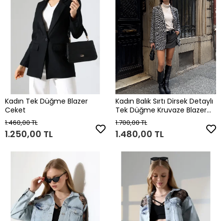
Kadın Tek Düğme Blazer
Kadın Balık Sırtı Dirsek Detaylı
Ceket
Tek Düğme Kruvaze Blazer
Ceket
1.460,00 TL
1.700,00 TL
1.250,00 TL
1.480,00 TL