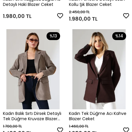
Detaylı Haki Blazer Ceket
Kollu Şık Blazer Ceket
2.450,00 TL
1.980,00 TL
1.980,00 TL
%13
%14
Kadın Balık Sırtı Dirsek Detaylı
Kadın Tek Düğme Acı Kahve
Tek Düğme Kruvaze Blazer
Blazer Ceket
Ceket
1.700,00 TL
1.460,00 TL