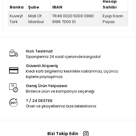
Hesap
Banka
Şube
IBAN
Sahibi
Kuveyt
Mall Of
TR49 0020 5000 0990
Eyüp Kaan
Türk
İstanbul
9196 7000 01
Payas
Hızlı Teslimat
Siparişleriniz 24 saat içerisinde kargoda!
Güvenli Alışveriş
Kredi kartı bilgileriniz kesinlikle saklanmaz, üçüncü
kişilerle paylaşılmaz.
Geniş Ürün Yelpazesi
Binlerce ürün ve kampanya seçeneği
7 / 24 DESTEK
Öneri ve şikayetlerinizi bize iletebilirsiniz.
Bizi Takip Edin