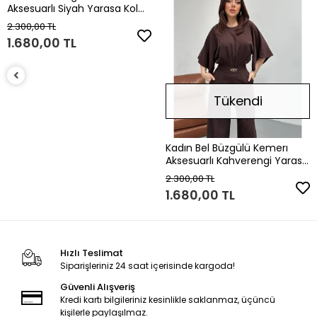
Aksesuarlı Siyah Yarasa Kol
Tulum
2.300,00 TL
1.680,00 TL
Tükendi
Kadın Bel Büzgülü Kemerı
Aksesuarlı Kahverengi Yarasa
Kol Tulum
2.300,00 TL
1.680,00 TL
Hızlı Teslimat
Siparişleriniz 24 saat içerisinde kargoda!
Güvenli Alışveriş
Kredi kartı bilgileriniz kesinlikle saklanmaz, üçüncü
kişilerle paylaşılmaz.