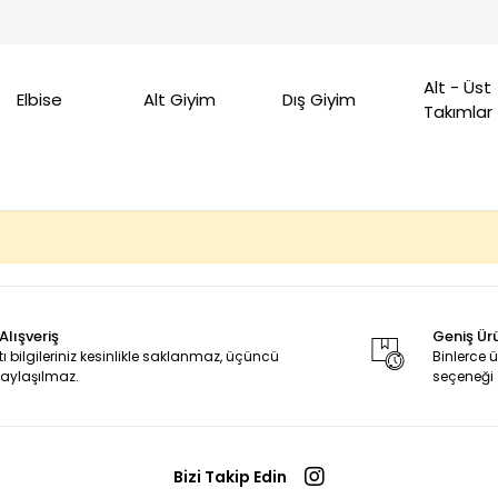
Alt - Üst
Elbise
Alt Giyim
Dış Giyim
Takımlar
Alışveriş
Geniş Ür
tı bilgileriniz kesinlikle saklanmaz, üçüncü
Binlerce
 paylaşılmaz.
seçeneği
Bizi Takip Edin