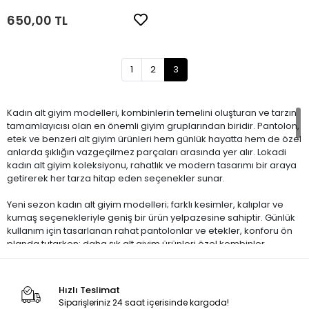
650,00 TL
1
2
3
Kadın alt giyim modelleri, kombinlerin temelini oluşturan ve tarzın
tamamlayıcısı olan en önemli giyim gruplarından biridir. Pantolon,
etek ve benzeri alt giyim ürünleri hem günlük hayatta hem de özel
anlarda şıklığın vazgeçilmez parçaları arasında yer alır. Lokadi
kadın alt giyim koleksiyonu, rahatlık ve modern tasarımı bir araya
getirerek her tarza hitap eden seçenekler sunar.
Yeni sezon kadın alt giyim modelleri; farklı kesimler, kalıplar ve
kumaş seçenekleriyle geniş bir ürün yelpazesine sahiptir. Günlük
kullanım için tasarlanan rahat pantolonlar ve etekler, konforu ön
planda tutarken; daha şık alt giyim ürünleri özel kombinler
oluşturmak isteyen kadınlar için ideal bir tercih sunar. Yüksek bel,
bol paça veya dar kesim gibi farklı kalıp seçenekleri, her vücut
tipine uygun alternatifler sağlar.
Hızlı Teslimat
Siparişleriniz 24 saat içerisinde kargoda!