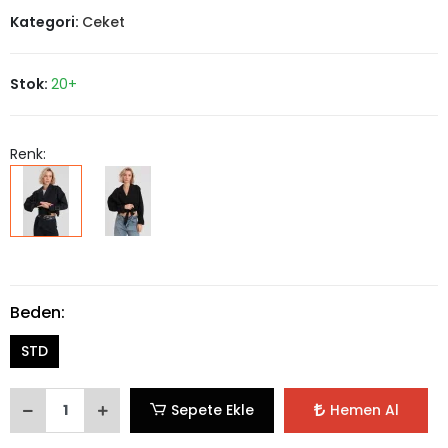
Kategori:
Ceket
Stok:
20+
Renk:
Beden:
STD
Sepete Ekle
Hemen Al