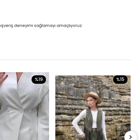
 alışveriş deneyimi sağlamayı amaçlıyoruz.
%19
%15