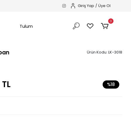
Giriş Yap
/
Üye Ol
0
Tulum
aban
Ürün Kodu:
LK-3018
 TL
%18