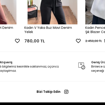
vi Denim
Kadın V Yaka Buz Mavi Denim
Kadın Pence
Yelek
Şık Blazer C
780,00 TL
2.450,00 TL
Alışveriş
Geniş Ür
tı bilgileriniz kesinlikle saklanmaz, üçüncü
Binlerce
 paylaşılmaz.
seçeneği
Bizi Takip Edin