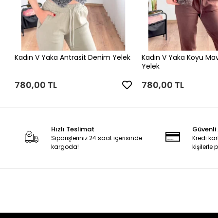
Kadın V Yaka Antrasit Denim Yelek
Kadın V Yaka Koyu Ma
Yelek
780,00 TL
780,00 TL
Hızlı Teslimat
Güvenli 
Siparişleriniz 24 saat içerisinde
Kredi kar
kargoda!
kişilerle