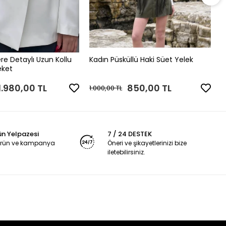
K
1
re Detaylı Uzun Kollu
Kadın Püsküllü Haki Süet Yelek
eket
1.980,00 TL
850,00 TL
1.000,00 TL
ün Yelpazesi
7 / 24 DESTEK
 ürün ve kampanya
Öneri ve şikayetlerinizi bize
iletebilirsiniz.