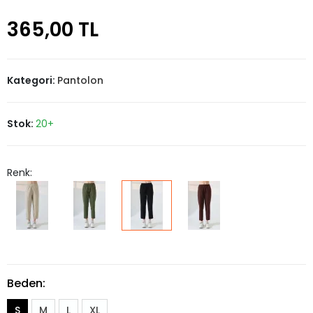
365,00 TL
Kategori:
Pantolon
Stok:
20+
Renk:
Beden:
S
M
L
XL