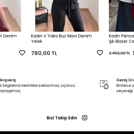
vi Denim
Kadın V Yaka Buz Mavi Denim
Kadın Pence
Yelek
Şık Blazer C
780,00 TL
2.450,00 TL
Alışveriş
Geniş Ür
tı bilgileriniz kesinlikle saklanmaz, üçüncü
Binlerce
 paylaşılmaz.
seçeneği
Bizi Takip Edin