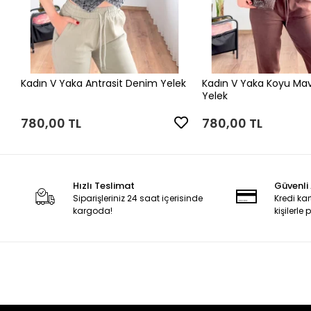
Kadın V Yaka Antrasit Denim Yelek
Kadın V Yaka Koyu Ma
Yelek
780,00 TL
780,00 TL
Hızlı Teslimat
Güvenli 
Siparişleriniz 24 saat içerisinde
Kredi kar
kargoda!
kişilerle