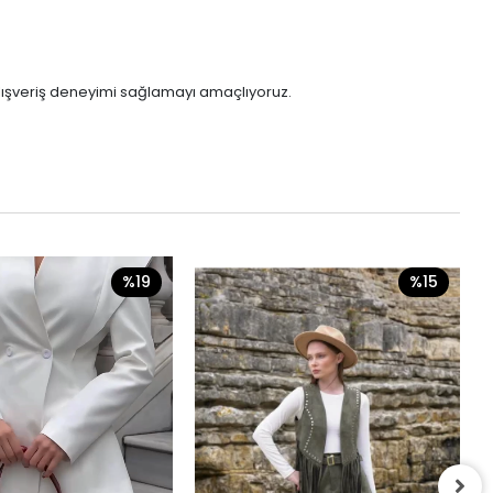
 alışveriş deneyimi sağlamayı amaçlıyoruz.
%19
%15