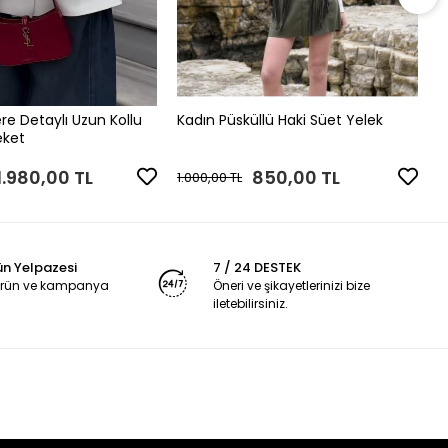
K
1
re Detaylı Uzun Kollu
Kadın Püsküllü Haki Süet Yelek
eket
1.980,00 TL
850,00 TL
1.000,00 TL
ün Yelpazesi
7 / 24 DESTEK
 ürün ve kampanya
Öneri ve şikayetlerinizi bize
iletebilirsiniz.