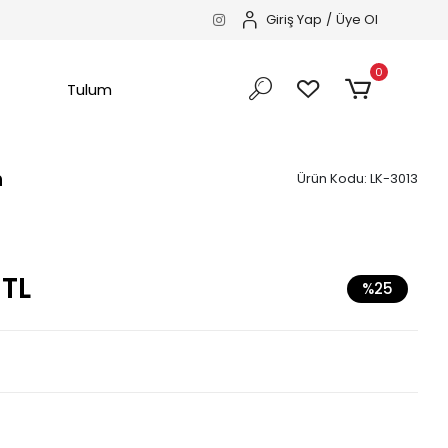
Giriş Yap
/
Üye Ol
0
Tulum
n
Ürün Kodu:
LK-3013
 TL
%25