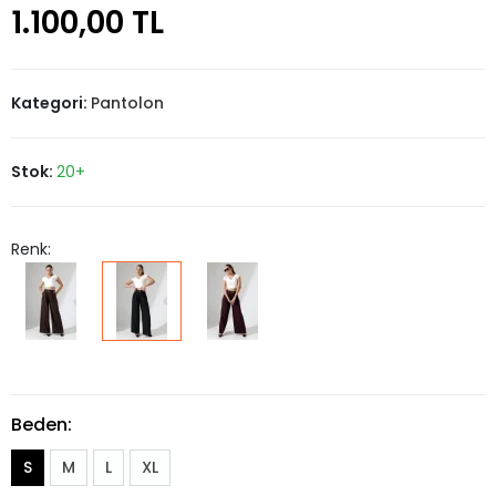
1.100,00 TL
Kategori:
Pantolon
Stok:
20+
Renk:
Beden:
S
M
L
XL