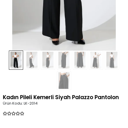
Kadın Pileli Kemerli Siyah Palazzo Pantolon
Ürün Kodu:
LK-2014