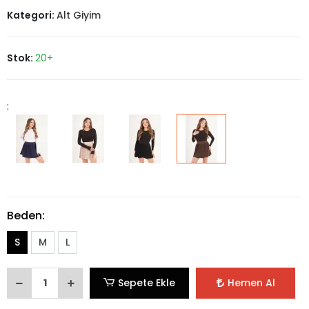
Kategori:
Alt Giyim
Stok:
20+
:
Beden:
S
M
L
Sepete Ekle
Hemen Al