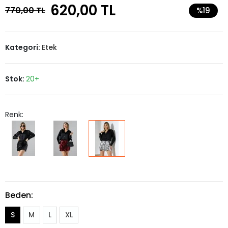
620,00 TL
770,00 TL
%19
Kategori:
Etek
Stok:
20+
Renk:
Beden:
S
M
L
XL